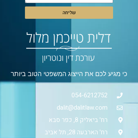
שליחה
כי מגיע לכם את הייצוג המשפטי הטוב ביותר
054-6212752
dalit@dalitlaw.com
רח' ביאליק 8, כפר סבא
רח' הארבעה 28, תל אביב